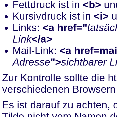
Fettdruck ist in
<b>
un
Kursivdruck ist in
<i>
u
Links:
<a href="
tatsäc
Link
</a>
Mail-Link:
<a href=mai
Adresse
">
sichtbarer L
Zur Kontrolle sollte die h
verschiedenen Browsern 
Es ist darauf zu achten,
Tilde nicht vom Namen de