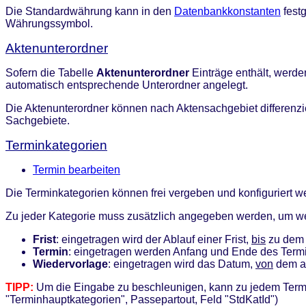
Die Standardwährung kann in den
Datenbankkonstanten
fest
Währungssymbol.
Aktenunterordner
Sofern die Tabelle
Aktenunterordner
Einträge enthält, werde
automatisch entsprechende Unterordner angelegt.
Die Aktenunterordner können nach Aktensachgebiet differenzier
Sachgebiete.
Terminkategorien
Termin bearbeiten
Die Terminkategorien können frei vergeben und konfiguriert w
Zu jeder Kategorie muss zusätzlich angegeben werden, um we
Frist
: eingetragen wird der Ablauf einer Frist,
bis
zu dem 
Termin
: eingetragen werden Anfang und Ende des Term
Wiedervorlage
: eingetragen wird das Datum,
von
dem an
TIPP:
Um die Eingabe zu beschleunigen, kann zu jedem Termin
"Terminhauptkategorien", Passepartout, Feld "StdKatId")