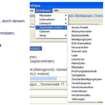
", durch dessen
ammdaten,
t.